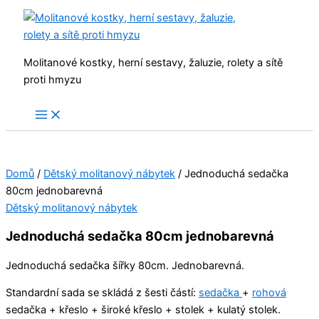
Přeskočit
na
obsah
Molitanové kostky, herní sestavy, žaluzie, rolety a sítě
proti hmyzu
Domů
/
Dětský molitanový nábytek
/ Jednoduchá sedačka
80cm jednobarevná
Dětský molitanový nábytek
Jednoduchá sedačka 80cm jednobarevná
Jednoduchá sedačka šířky 80cm. Jednobarevná.
Standardní sada se skládá z šesti částí:
sedačka
+
rohová
sedačka + křeslo + široké křeslo + stolek + kulatý stolek.