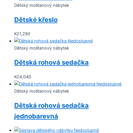
Dětský molitanový nábytek
Dětské křeslo
Kč
1,290
Nedostupné
Dětský molitanový nábytek
Dětská rohová sedačka
Kč
4,040
Nedostupné
Dětský molitanový nábytek
Dětská rohová sedačka
jednobarevná
Tento
Nedostupné