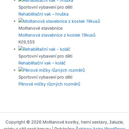
Sportovní vybavení pro děti
Rehabilitační vak – hruška
Tento
produkt
Molitanové stavebnice
má
Molitanová stavebnice z kostek 19kusů
více
Kč
9,555
variant.
Možnosti
Sportovní vybavení pro děti
lze
Rehabilitační vak – koláč
vybrat
Tento
na
produkt
Sportovní vybavení pro děti
stránce
má
Pěnové míčky různých rozměrů
produktu
více
Tento
variant.
produkt
Možnosti
má
lze
více
vybrat
variant.
Copyright © 2026 Molitanové kostky, herní sestavy, žaluzie,
na
Možnosti