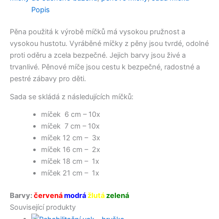
Popis
Pěna použitá k výrobě míčků má vysokou pružnost a
vysokou hustotu. Vyráběné míčky z pěny jsou tvrdé, odolné
proti oděru a zcela bezpečné. Jejich barvy jsou živé a
trvanlivé. Pěnové míče jsou cestu k bezpečné, radostné a
pestré zábavy pro děti.
Sada se skládá z následujících míčků:
míček 6 cm – 10x
míček 7 cm – 10x
míček 12 cm – 3x
míček 16 cm – 2x
míček 18 cm – 1x
míček 21 cm – 1x
Barvy:
červená
modrá
žlutá
zelená
Související produkty