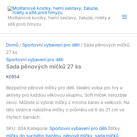
Přeskočit
na
Molitanové kostky, herní sestavy, žaluzie, rolety a
obsah
sítě proti hmyzu
Domů
/
Sportovní vybavení pro děti
/ Sada pěnových míčků
27 ks
Sportovní vybavení pro děti
Sada pěnových míčků 27 ks
Kč
954
Bezpečné pěnové míčky pro děti. Ideální v
olba pro hry a
aktivity pro každou věkovou skupinu. Soft míček nerozbije
okno. Můžete si vybrat míčky z mnoha barev a velikostí. Na
této stránce nabízíme míčky o průměru od 6 do 21 cm ve
čtyřech barvách.
SKU:
004
Kategorie:
Sportovní vybavení pro děti
Štítky:
míčky do suchého bazénu
,
pěnové míčky
,
sada míčků