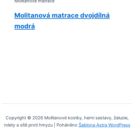
Molitanové matrace
Molitanová matrace dvojdílná
modrá
Tento
produkt
má
více
variant.
Možnosti
lze
vybrat
na
stránce
produktu
Copyright © 2026 Molitanové kostky, herní sestavy, žaluzie,
rolety a sítě proti hmyzu | Poháněno
Šablona Astra WordPress